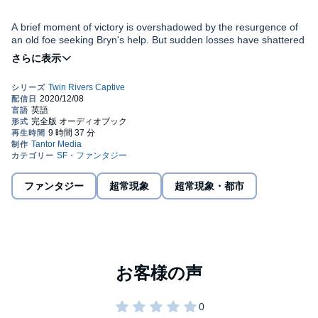
A brief moment of victory is overshadowed by the resurgence of
an old foe seeking Bryn's help. But sudden losses have shattered
Bryn, and she must take solace in the men who haven't
abandoned her.
Her hope to start a new life with her remaining lovers is dashed
when a dangerous supernatural drug makes its way to the
streets. She can't begin again when the poison that ruined her life
is left unchecked to destroy more families.
But stopping the spread will force Bryn to make uneasy alliances-
and lie to the men she loves. Her crusade could cost more than
ファンタジー
超常現象
超常現象・都市
she's willing to pay, but backing down will spell disaster for
supernaturals and non-magical people alike. Bryn must choose
between her own happiness and the fate of the world.
Contains mature themes.
©2019 September Stone, LLC (P)2020 Tantor