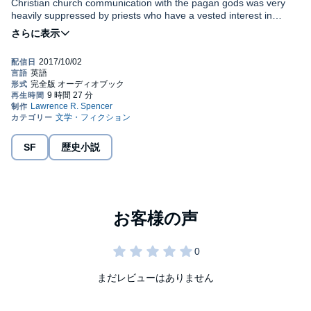
Christian church communication with the pagan gods was very
heavily suppressed by priests who have a vested interest in
eliminating religious competition, by any means required,
©2005, 2017 Lawrence R. Spencer (P)2017 Lawrence R.
including, but not limited to lying, stealing, cheating, murder,
Spencer
mayhem, extortion, torture and blackmail. As a result, general
public attention to the pagan gods disappeared about 2,000
years ago. This book assumes that the pagan gods may still be
active, living beings. If any of the ancient gods are still around in
the 21st century, what are they doing now? If they are here now -
still watching, still powerful, still immortal - where or how might we
contact them? If Pan is still around which of us mortals could not
use the helping hand of a friendly god once in awhile?
SF
歴史小説
まだレビューはありません