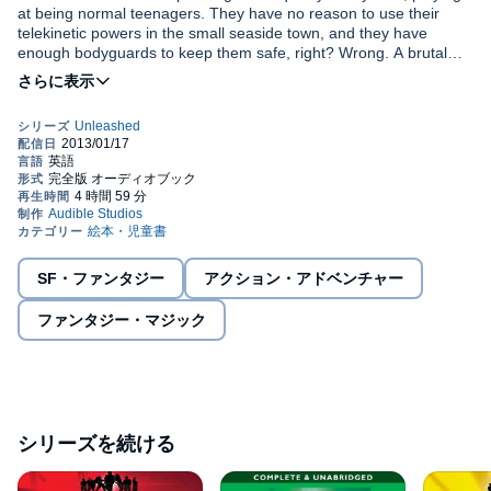
at being normal teenagers. They have no reason to use their
telekinetic powers in the small seaside town, and they have
enough bodyguards to keep them safe, right? Wrong. A brutal
killer is stalking them, and he has Gideon and Luke in his sights.
©2012 Ali Sparkes (P)2014 Audible, Inc.
The second in a sensational new series about a group of
teenagers with special powers, from best-selling author Ali
Sparkes.
SF・ファンタジー
アクション・アドベンチャー
ファンタジー・マジック
シリーズを続ける