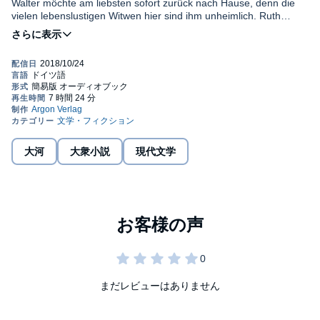
Walter möchte am liebsten sofort zurück nach Hause, denn die
vielen lebenslustigen Witwen hier sind ihm unheimlich. Ruth
hingegen genießt die Gesellschaft von Gleichgesinnten: Sie
©2018 Verlag Kiepenheuer & Witsch GmbH & Co. KG, Köln
lauscht den Lebensgeschichten der anderen Frauen und singt
(P)2018 Argon Verlag GmbH, Berlin
endlich wieder im Chor. Als ihre Enkelin Sara die Zusage für ein
Forschungsstipendium in Cambridge erhält und von ihrem
Partner vor eine Entscheidung gestellt wird, sucht sie bei ihrer
Großmutter Rat...
大河
大衆小説
現代文学
まだレビューはありません