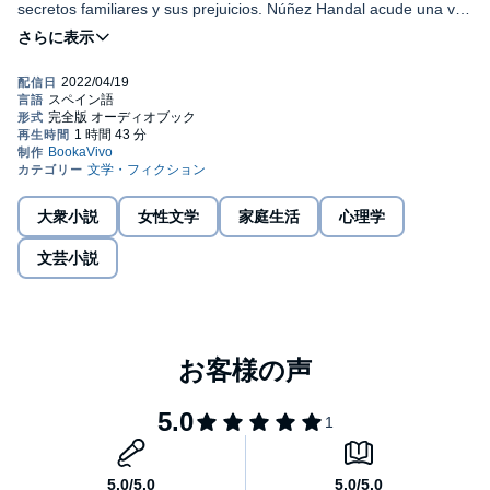
secretos familiares y sus prejuicios. Núñez Handal acude una vez
más a la tradición literaria de la locura como ficción, en esta
historia de mujeres que se miran al espejo, sin el miedo de verse
Please note: This audiobook is in Spanish.
en lo que son. Historias sin maquillaje, sin afeites, contadas
apenas con la luz con que ilumina y salva al final del camino, la
©2015 Vanessa Núñez Handal (P)2022 BookaVivo
verdad.
大衆小説
女性文学
家庭生活
心理学
文芸小説