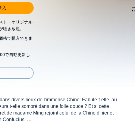
購入
スト・オリジナル
が聴き放題。
価格で購入できま
00で自動更新し
ans divers lieux de l'immense Chine. Fabule-t-elle, au
 Aurait-elle sombré dans une folie douce ? Et si cette
cret de madame Ming rejoint celui de la Chine d'hier et
de Confucius.
Ibrahim et les fleurs du Coran
ou de
L'Enfant de Noé
,
Les