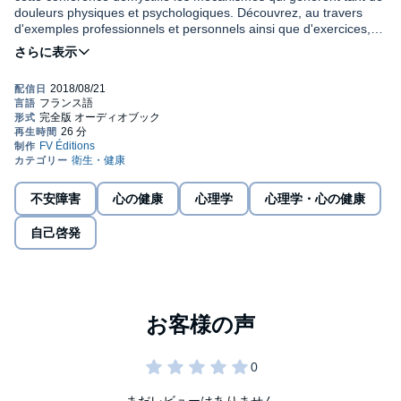
douleurs physiques et psychologiques. Découvrez, au travers
d'exemples professionnels et personnels ainsi que d'exercices,
comment le stress se transforme en trouble d'anxiété généralisé
©2018 FV Éditions (P)2018 FV Éditions
et quels sont les moyens de prévention qui existent. Cet exposé
vous aidera à mettre en place des solutions efficaces pour
remédier à ce mal du siècle.
不安障害
心の健康
心理学
心理学・心の健康
自己啓発
まだレビューはありません