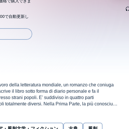
価格で購入できま
00で自動更新し
lavoro della letteratura mondiale, un romanzo che coniuga
scrive il libro sotto forma di diario personale e fa il
esso strani popoli. E' suddiviso in quattro parti
poli totalmente diversi. Nella Prima Parte, la più conosciuta,
e naufraga sei mesi dopo su una terra sconosciuta a
niero di una razza di uomini alti 15 centimetri, abitanti le
 da un'annosa e irresolubile controversia sul modo più
ア・風刺文学・フィクション
古典
風刺