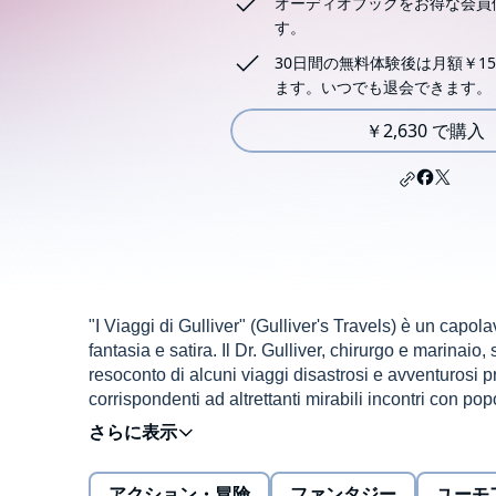
オーディオブックをお得な会員
す。
30日間の無料体験後は月額￥15
ます。いつでも退会できます。
￥2,630 で購入
"I Viaggi di Gulliver" (Gulliver's Travels) è un capo
fantasia e satira. Il Dr. Gulliver, chirurgo e marinaio, 
resoconto di alcuni viaggi disastrosi e avventurosi pr
corrispondenti ad altrettanti mirabili incontri con po
Gulliver s'imbarca nel 1699 come chirurgo di bordo 
causa di una tempesta. Al suo risveglio si trova prigio
isole di Lilliput e Blefuscu divise sino al fratricidio
アクション・冒険
ファンタジー
ユーモ