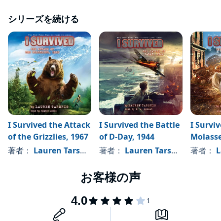
シリーズを続ける
I Survived the Attack
I Survived the Battle
I Survi
of the Grizzlies, 1967
of D-Day, 1944
Molasse
(I Survi
著者：
Lauren Tarshis
著者：
Lauren Tarshis
著者：
L