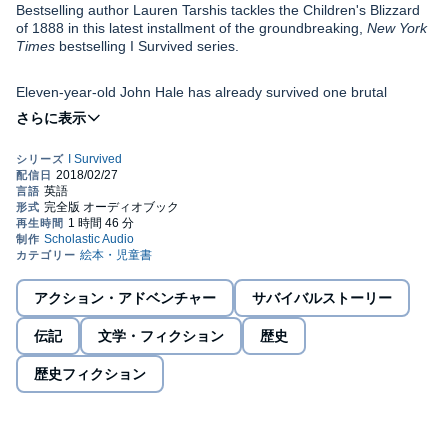
Bestselling author Lauren Tarshis tackles the Children's Blizzard
of 1888 in this latest installment of the groundbreaking,
New York
Times
bestselling I Survived series.
Eleven-year-old John Hale has already survived one brutal
Dakota winter, and now he's about to experience one of the
deadliest blizzards in American history. The storm of 1888 was a
monster, a frozen hurricane that slammed into America's midwest
without warning. Within hours, America's prairie would be buried
under ten feet of snow. Hundreds would be dead, thousands
John never wanted to move to the wide-open prairie. He's a city
terrified and lost and freezing.
kid, not a tough pioneer! But his inner strength is seriously tested
when he finds himself trapped in the blinding snow, the wind like a
giant crushing hammer, pounding him over and over again. Will
John ever find his way home?
©2018 Lauren Tarshis (P)2018 Scholastic Inc.
アクション・アドベンチャー
サバイバルストーリー
伝記
文学・フィクション
歴史
歴史フィクション