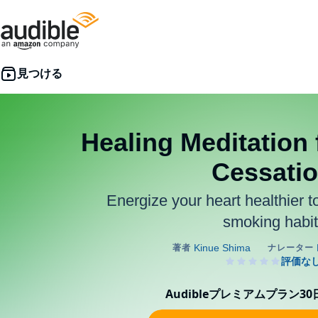
Healing Meditation
Cessati
Energize your heart healthier t
smoking habit
Audibleプレミアムプラン3