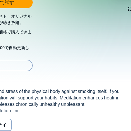
で試す
スト・オリジナル
が聴き放題。
価格で購入できま
00で自動更新し
nd stress of the physical body against smoking itself. If you
tion will support your habits. Meditation enhances healing
eleases chronically unhealthy unpleasant
tion, Inc.
ティ