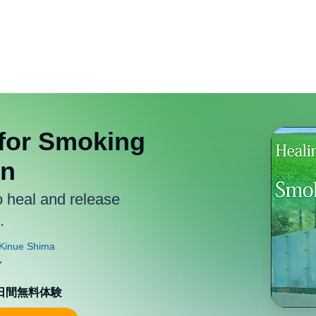
 for Smoking
on
o heal and release
.
0日間無料体験