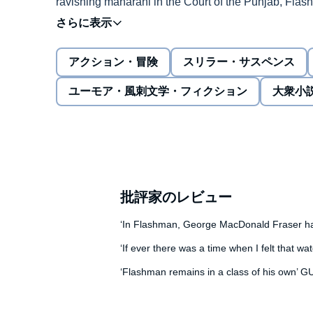
ravishing maharani in the Court of the Punjab, Flas
before he found out about the torture chambers or t
©2015 George MacDonald Fraser (P)2015 HarperCol
アクション・冒険
スリラー・サスペンス
ユーモア・風刺文学・フィクション
大衆小
批評家のレビュー
‘In Flashman, George MacDonald Fraser h
‘If ever there was a time when I felt that
‘Flashman remains in a class of his own’