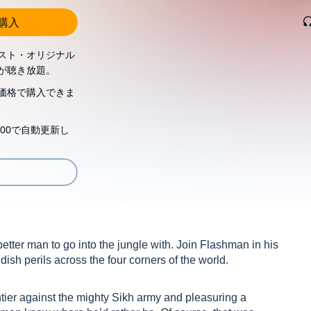
し購入
スト・オリジナル
が聴き放題。
価格で購入できま
00で自動更新し
etter man to go into the jungle with. Join Flashman in his
ish perils across the four corners of the world.
tier against the mighty Sikh army and pleasuring a