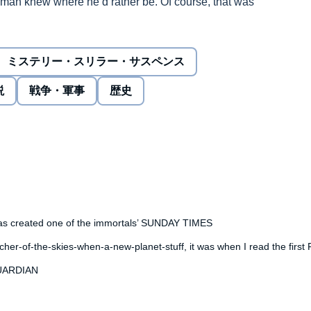
hman knew where he’d rather be. Of course, that was
he malevolent influence of the Mountain of Light…
lins Publishers Limited
ミステリー・スリラー・サスペンス
説
戦争・軍事
歴史
as created one of the immortals’ SUNDAY TIMES
 watcher-of-the-skies-when-a-new-planet-stuff, it was when I read the 
 GUARDIAN