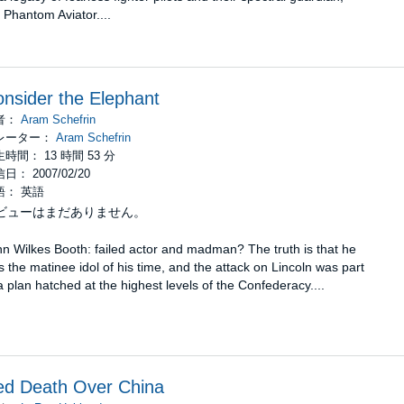
 Phantom Aviator....
nsider the Elephant
者：
Aram Schefrin
レーター：
Aram Schefrin
時間： 13 時間 53 分
日： 2007/02/20
語： 英語
ビューはまだありません。
n Wilkes Booth: failed actor and madman? The truth is that he
 the matinee idol of his time, and the attack on Lincoln was part
a plan hatched at the highest levels of the Confederacy....
ed Death Over China