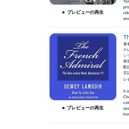
Yor
pr
プレビューの再生
rid
and
Th
著
ナ
シ
再生
配信
言
レ
It 
Ch
col
プレビューの再生
sea
hor