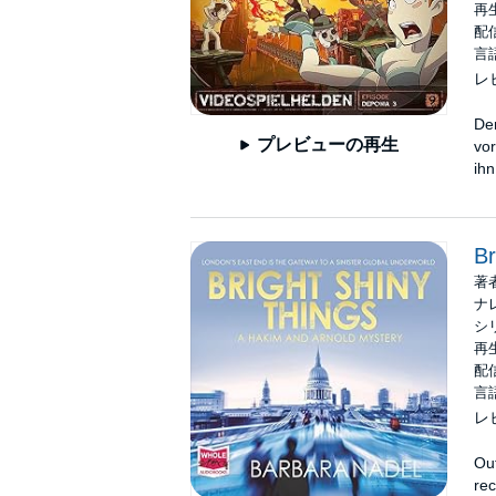
再生
配信
言
レ
Der
プレビューの再生
vor
ihn
Br
著
ナ
シ
再生
配信
言
レ
Out
rec