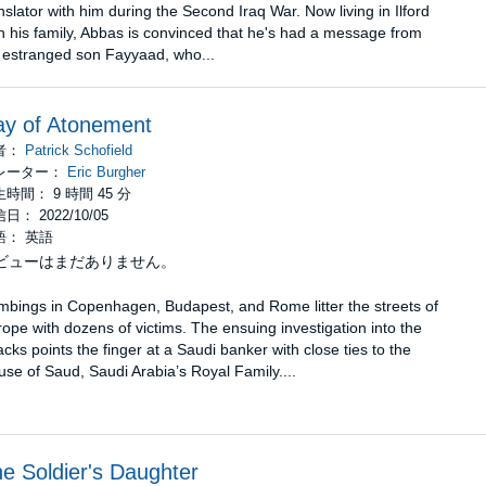
nslator with him during the Second Iraq War. Now living in Ilford
h his family, Abbas is convinced that he's had a message from
 estranged son Fayyaad, who...
y of Atonement
者：
Patrick Schofield
レーター：
Eric Burgher
時間： 9 時間 45 分
日： 2022/10/05
語： 英語
ビューはまだありません。
bings in Copenhagen, Budapest, and Rome litter the streets of
ope with dozens of victims. The ensuing investigation into the
acks points the finger at a Saudi banker with close ties to the
se of Saud, Saudi Arabia’s Royal Family....
e Soldier's Daughter