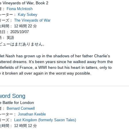
e Vineyards of War, Book 2
者：
Fiona McIntosh
レーター：
Katy Sobey
リーズ：
The Vineyards of War
時間： 12 時間 22 分
日： 2025/10/07
語： 英語
ビューはまだありません。
let Nash has grown up in the shadows of her father Charlie's
ttered dreams. It's been years since he walked away from the
tlefields of France, a WWI hero but his heart in tatters, only to
 it broken all over again in the worst way possible.
word Song
 Battle for London
者：
Bernard Cornwell
レーター：
Jonathan Keeble
リーズ：
Last Kingdom (formerly Saxon Tales)
時間： 12 時間 12 分