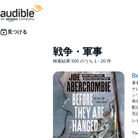
戦争・軍事
検索結果 500 のうち 1 - 20 件
Be
著
ナ
シ
再生
配信
言
レ
The