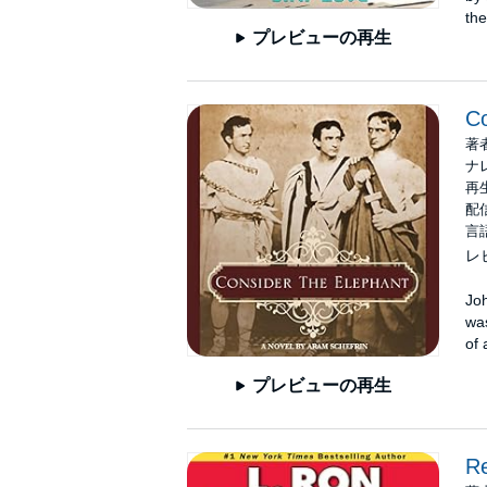
the
プレビューの再生
Co
著
ナ
再生
配信
言
レ
Joh
was
of 
プレビューの再生
R