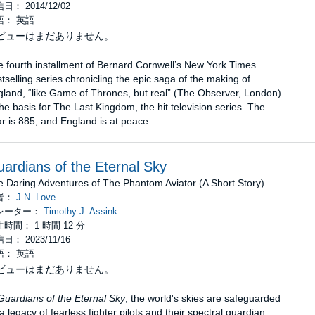
日： 2014/12/02
語： 英語
ビューはまだありません。
 fourth installment of Bernard Cornwell’s New York Times
tselling series chronicling the epic saga of the making of
land, “like Game of Thrones, but real” (The Observer, London)
e basis for The Last Kingdom, the hit television series. The
r is 885, and England is at peace...
ardians of the Eternal Sky
 Daring Adventures of The Phantom Aviator (A Short Story)
者：
J.N. Love
レーター：
Timothy J. Assink
時間： 1 時間 12 分
日： 2023/11/16
語： 英語
ビューはまだありません。
Guardians of the Eternal Sky
,
the world's skies are safeguarded
a legacy of fearless fighter pilots and their spectral guardian,