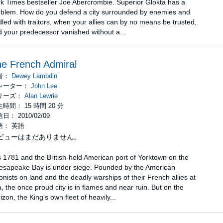
k Times bestseller Joe Abercrombie. Superior Glokta has a
oblem. How do you defend a city surrounded by enemies and
dled with traitors, when your allies can by no means be trusted,
 your predecessor vanished without a...
e French Admiral
者：
Dewey Lambdin
レーター：
John Lee
リーズ：
Alan Lewrie
時間： 15 時間 20 分
日： 2010/02/09
語： 英語
ビューはまだありません。
is 1781 and the British-held American port of Yorktown on the
esapeake Bay is under siege. Pounded by the American
onists on land and the deadly warships of their French allies at
, the once proud city is in flames and near ruin. But on the
izon, the King's own fleet of heavily...