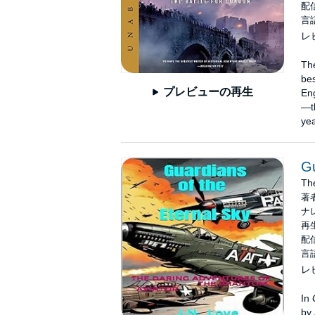
配信
言
レ
The
bes
プレビューの再生
Eng
—th
yea
Gu
The
著
ナ
再生
配信
言
レ
In
by 