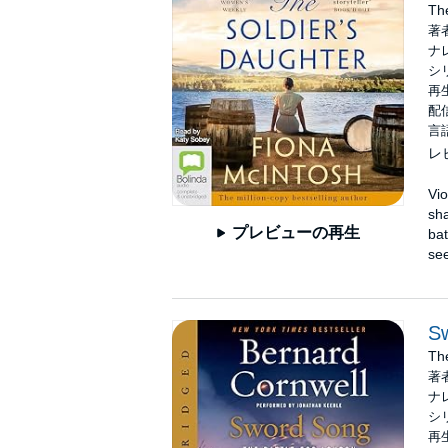
Th
著
ナ
シ
再生
配信
言
レ
Vio
sha
プレビューの再生
bat
see
S
The
著
ナ
シ
再生