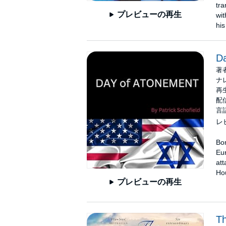
tra
プレビューの再生
wit
his
Da
著
ナ
再生
配信
言
レ
Bom
Eur
att
Hou
プレビューの再生
Th