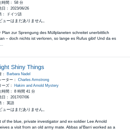
時間： 58 分
日： 2023/06/26
語： ドイツ語
ビューはまだありません。
 Plan zur Sprengung des Müllplaneten schreitet unerbittlich
an – doch nichts ist verloren, so lange es Rufus gibt! Und da es
...
ight Shiny Things
者：
Barbara Nadel
レーター：
Charles Armstrong
リーズ：
Hakim and Arnold Mystery
時間： 8 時間 41 分
日： 2017/07/06
語： 英語
ビューはまだありません。
 of the blue, private investigator and ex-soldier Lee Arnold
eives a visit from an old army mate. Abbas al'Barri worked as a