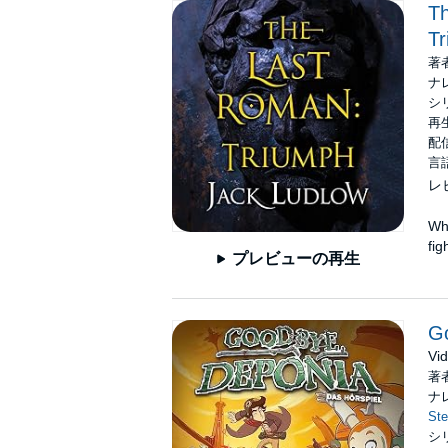
T
Tr
著
ナ
シ
再生
配信
言
レ
Wh
fig
プレビューの再生
G
Vid
著
ナ
St
シ