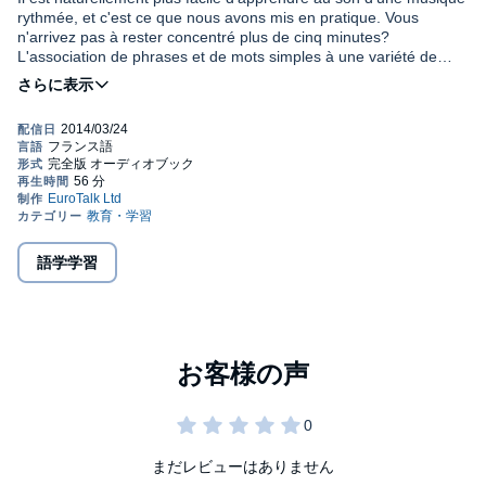
rythmée, et c'est ce que nous avons mis en pratique. Vous
n'arrivez pas à rester concentré plus de cinq minutes?
L'association de phrases et de mots simples à une variété de
rythmes et de musiques spécialement conçues pour vous aider
dans votre apprentissage contribuera à retenir votre attention.
Si vous avez seulement besoin de connaître quelques
C'est le moyen le plus simple pour commencer à apprendre une
expressions en prévision d'un voyage à l'étranger, Rhythms est là
toute nouvelle langue.
pour vous. Tous les fondamentaux y sont présentés : savoir
saluer et dire bonjour, les directions de base, se repérer et
trouver son chemin, ou encore la nourriture et les boissons. Les
propositions que vous entendrez seront toutes prononcées par
Vous pouvez utiliser Rhythms partout et à tout moment : dans la
des hommes et des femmes dans leur langue maternelle. Vous
voiture, dans le train, en promenant le chien, en faisant le
aurez également la possibilité d’évaluer votre progression grâce
ménage ou du sport. S’imprégner d’une langue n’a jamais été
aux étapes de révision, prévues aux points clés de chaque piste.
語学学習
aussi simple et EuroTalk Rhythms a plus de 120 langues
différentes à vous proposer.
PLEASE NOTE: This audiobook is in French. When you
purchase this title, the accompanying reference material will
be available in your My Library section along with the audio.
©2013 EuroTalk Ltd (P)2013 EuroTalk Ltd
まだレビューはありません