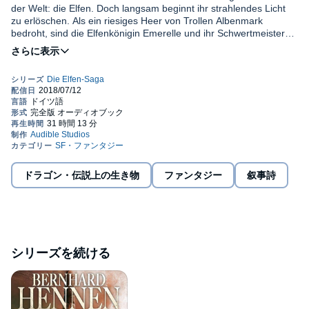
der Welt: die Elfen. Doch langsam beginnt ihr strahlendes Licht
zu erlöschen. Als ein riesiges Heer von Trollen Albenmark
bedroht, sind die Elfenkönigin Emerelle und ihr Schwertmeister
Ollowein die Einzigen, die sich dem übermächtigen Feind
entgegenstellen. Emerelle ist bereit, alles zu tun, um ihr Volk vor
>> Diese ungekürzte Hörbuch-Fassung genießt du exklusiv nur
den Trollen zu retten, und begeht eben genau deshalb einen
bei Audible.
fatalen Fehler...
©2014 Bernhard Hennen (P)2018 Audible Studios
ドラゴン・伝説上の生き物
ファンタジー
叙事詩
シリーズを続ける