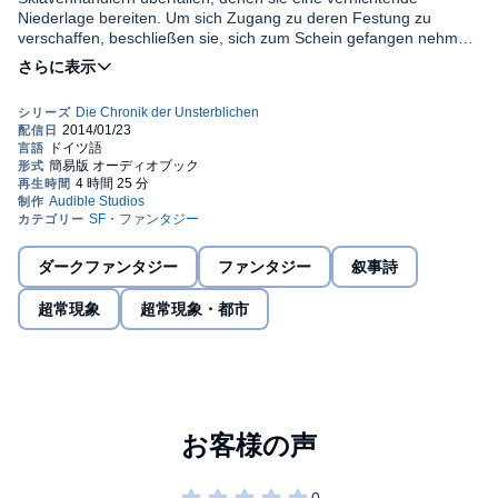
Niederlage bereiten. Um sich Zugang zu deren Festung zu
verschaffen, beschließen sie, sich zum Schein gefangen nehmen
zu lassen. Doch als sie dem Anführer Ali Jhin und seinen
dreihundert Räubern waffenlos gegenüberstehen, müssen sie
erkennen, dass sie die Gefangenschaft der Flucht durch die
lebensfeindliche Wüste etwas vorschnell vorgezogen
haben.©2007 Ullstein (P)2014 Audible Studios
ダークファンタジー
ファンタジー
叙事詩
超常現象
超常現象・都市