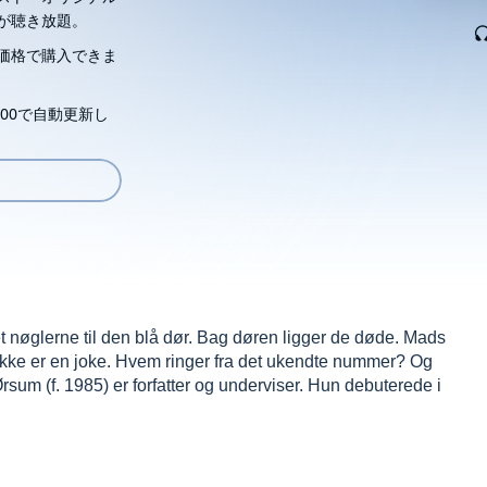
が聴き放題。
価格で購入できま
00で自動更新し
t nøglerne til den blå dør. Bag døren ligger de døde. Mads
ikke er en joke. Hvem ringer fra det ukendte nummer? Og
um (f. 1985) er forfatter og underviser. Hun debuterede i
Ringhof