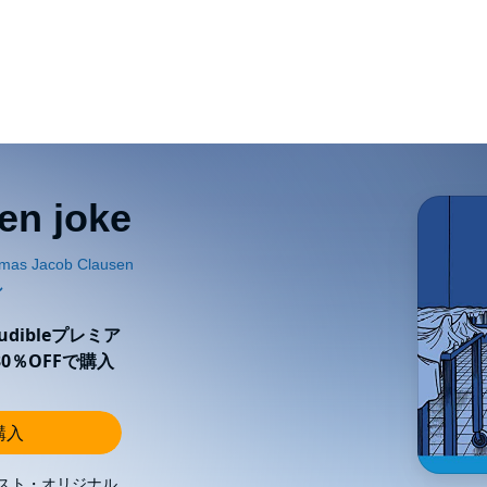
en joke
ibleプレミア
0％OFFで購入
購入
スト・オリジナル