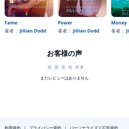
Fame
Power
Money
著者：
Jillian Dodd
著者：
Jillian Dodd
著者：
J
まだレビューはありません
利用規約
プライバシー規約
パーソナライズド広告規約