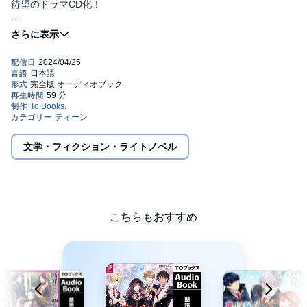
待望のドラマCD化！
前世でプレイしていたゲーム『きゅんきゅんらぶすくーる』の悪
役令嬢、ミスティア・アーレンとして生まれ変わっていたことを
知り、奮闘し始めてから早五年。
ゲームに関わる人たちとは誰とも関わらないようにしていくはず
が、貴族学園入学後も事件や災難に巻き込まれてしまい……？
勘違いの錯綜でドキドキがとまらないっ！気付かない間に地獄絵
図のサスペンス学園ラブコメディードラマCD化
©Sou Inaida / TO Books. (P)TO Books.
文学・フィクション・ライトノベル
こちらもおすすめ