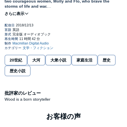
two courageous women, Molly and Flo, who brave the
storms of life and war.
Molly, hardened by the streets of London's rough East End, is
kidnapped by a gang and forced into their underworld . . . her
future seems bleak.
Flo, an orphan turned teacher, receives an intriguing job offer – a
chance to be part of the British war effort at Bletchley Park.
When the threat of war looms, will the girls' friendship be enough
to weather the hard times ahead?
20世紀
大河
大衆小説
家庭生活
歴史
From the author of
In Their Mother’s Footsteps
, with
歴史小説
Brighter Days Ahead
, immerse yourself in a gripping
exploration of friendship and survival during history's
darkest hour.
批評家のレビュー
Wood is a born storyteller