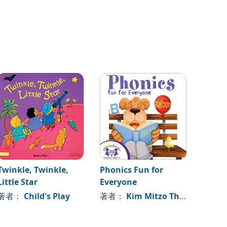
Twinkle, Twinkle,
Phonics Fun for
Might
Little Star
Everyone
Const
著者：
Child's Play
著者：
Kim Mitzo Thompson
著者
, 