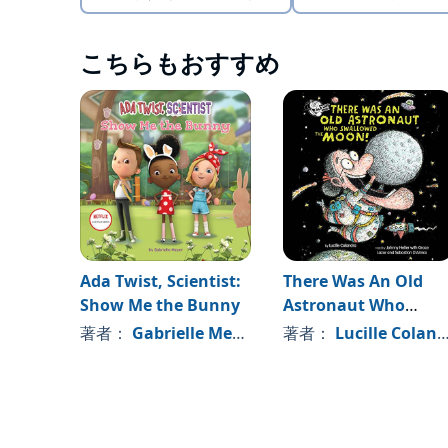
こちらもおすすめ
Ada Twist, Scientist:
There Was An Old
Show Me the Bunny
Astronaut Who
Swallowed the
著者：
Gabrielle Meyer
著者：
Lucille Colandro
Moon!