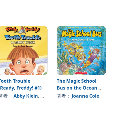
Tooth Trouble
The Magic School
Ms. T
(Ready, Freddy! #1)
Bus on the Ocean
の他
著者
Floor
著者：
Abby Klein
, 、その他
著者：
Joanna Cole