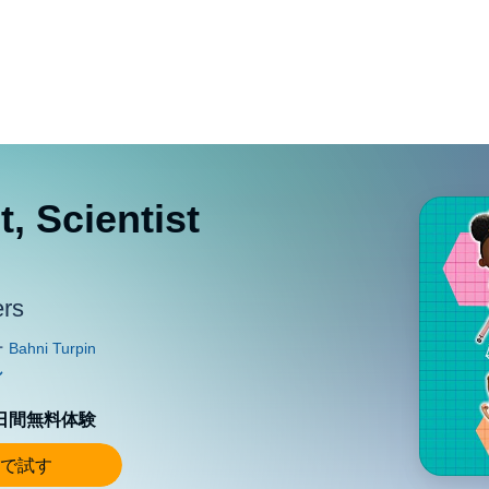
, Scientist
ers
0日間無料体験
で試す