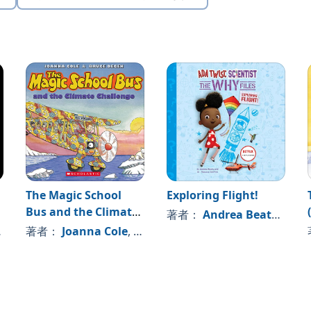
The Magic School
Exploring Flight!
Bus and the Climate
著者：
Andrea Beaty
, 、そ
Challenge
著者：
Joanna Cole
, 、その他