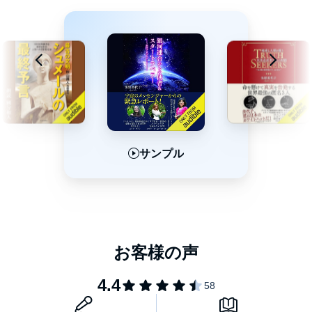
第2章 アンドロメダからの「アルクメーネ」
物語の前に
「イズネス」の宇宙創造 ～旅のはじまり～
第3章 リラ
リラの遺伝子研究所にて
マルコメーネ
第4章 アンドロメダ
流動体で生きる存在たち
物理的な身体を持つことへの憧れ
戦犯ガイとの出会い
サンプル
サンプル
サンプル
ブラックホール
第5章 オリオン
光と闇の「オリオン大戦
砕け散ったミンタカ
第6章 プレアデス
癒やしの星、タイゲタ
プレアデスの、民たちの会合
いざ、地球へ
第7章 地球― シャンバラ編
地球の内部から地上を眺める