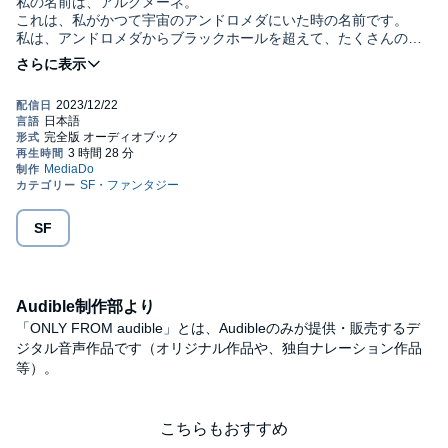
私の名前は、アルクメーネ。
これは、私がかつて宇宙のアンドロメダにいた時の名前です。
私は、アンドロメダからブラックホールを超えて、たくさんの転
生を重ねながら、ここにやってきました。
©Alcmene Published in Japan by VOICE INC. (P). MEDIA DO
Co.,Ltd.
この本は、これまで多次元で生きてきた私の記憶をもとに書いた
お話です。
たくさんの魂の旅路を経てきた私は、今回の人生においては、日
本という国で１人の女性として生まれてきました。
今、地球は大きな変革期を迎え、私たち人類は大きく進化するた
めの素晴らしいタイミングを迎えています。
なぜなら、私たちは大いなるすべてである「イズネス＝神様」の
SF
子どもたちであり、特別な時代にこそ愛を体験したくて、この時
代を選んで集まってきたからです。
この本を通して、あなたの心とつながれますように。
Audible制作部より
さあ、それでは私と一緒に多次元への旅をはじめましょう！
「ONLY FROM audible」とは、Audibleのみが提供・販売するデ
アルクメーネ (本書まえがきより抜粋)
ジタル音声作品です（オリジナル作品や、独自ナレーション作品
------------------------------------------------------------
等）。
第1章 今ここ！
今ここにいる私の人生
こちらもおすすめ