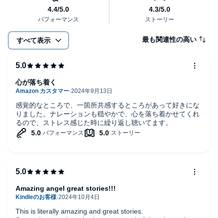
第8章 地球― ネイティブ・アメリカン編
孤独なネイティブ・アメリカン
初めての肉体の死
最も関連性の高い
すべて表示
第9章 地球― エルサレム編
イエス・キリストとの出会い
第10章 地球― インド編
踊り子としての人生
心が落ち着く
暗黒の世界で生きる
再び、新たな体験を求めて
感覚的なところで、一箇所共感するところがあって好きにな
りました。ナレーションも穏やかで、心を落ち着かせてくれ
第11章 地球― 日本戦国時代編
るので、ストレス感じた時に繰り返し聴いてます。
魂の片割れとの出会い
戦での別れ
仏師との出会い
本タイトルには付属資料・PDFが用意されています。ご購入後、
PCサイトのライブラリー、またはアプリ上の「目次」からご確認
ください。
Amazing angel great stories!!!
This is literally amazing and great stories.