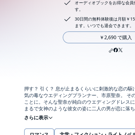
オーディオブックをお得な会員
す。
30日間の無料体験後は月額￥15
ます。いつでも退会できます。
￥2,690 で購入
押す？ 引く？ 息が止まるくらいに刺激的な恋の駆
気の毒なウエディングプランナー、市原聖奈。 そ
ことに。そんな聖奈が純白のウエディングドレスに
まるで女神のような彼女の姿に二人の男が恋に落ち
界的フォトグラファーの綾野玲央だ。積極的なアプ
る玲央。そろそろ結婚を考え始めていた聖奈は二人
件」か。それぞれの「結婚」に対する複雑な思いが
ロマンス
文学・フィクション・ライトノベ