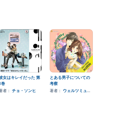
彼女はキレイだった 第
とある男子についての
1 ド
1巻
考察
ー＆バ
編 朱
著者：
チョ・ソンヒ
著者：
ウェルツミュージック
著者
ング
出演：
Ｖ：巽