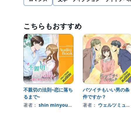
彼女が選ぶ未来とは……©2022 chunzihye, COPUS
こちらもおすすめ
不親切の法則~恋に落ち
バツイチもいい男の条
るまで~
件ですか？
著者：
shin minyoung
著者：
ウェルツミュージック