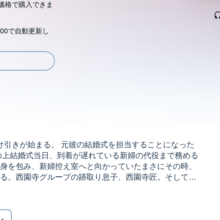
価格で購入できま
00で自動更新し
け引きが始まる。 元彼の結婚式を担当することになった
の上結婚式当日、到着が遅れている新婦の代役まで務める
身を包み、新婦控え室へと向かっていたまさにその時、
る。西園寺グループの跡取り息子、西園寺匠。そして世
ローチで聖奈の心を揺さぶる匠と、穏やかで包容力のあ
の間で迷い始める。結婚相手に求めるのは「愛」か「条
絡み合い、聖奈は葛藤しながらも答えを探す。果たして
ル