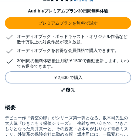
Audibleプレミアムプラン30日間無料体験
プレミアムプランを無料で試す
オーディオブック・ポッドキャスト・オリジナル作品など
数十万以上の対象作品が聴き放題。
オーディオブックをお得な会員価格で購入できます。
30日間の無料体験後は月額￥1500で自動更新します。いつ
でも退会できます。
￥2,630 で購入
概要
デビュー作『青空の卵』がシリーズ第一弾となる、坂木司先生の
大人気『ひきこもり探偵シリーズ』！複雑な生い立ちで、ひきこ
もりとなった鳥井真一と、その親友・坂木司がおりなす青春ミス
テリ。外資系の保険会社に勤める僕・坂木司には、一風変わった