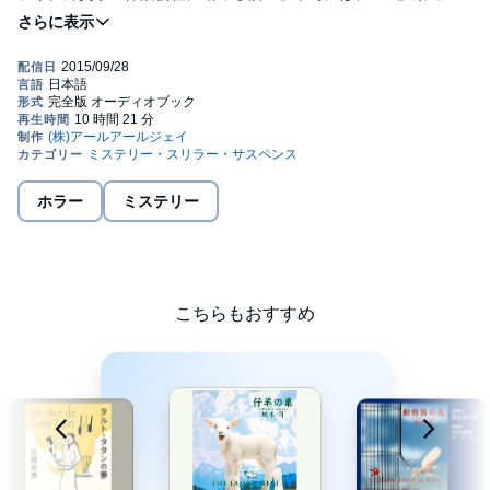
親友がいる。自称ひきこもりの鳥井真一だ。複雑な生い立ちの鳥
井は外部との接触を極力避け、僕を通じて世界を見ている。そん
な鳥井の関心を外の世界に向けるため、彼との食卓に僕が出会っ
た身近な謎を披露していく。大人の視点で推理し、子供の純粋さ
で真実を語る鳥井は、果たして外の世界へとはばたくことができ
るのか。℗坂木司・東京創元社・RRJ Inc.
ホラー
ミステリー
こちらもおすすめ