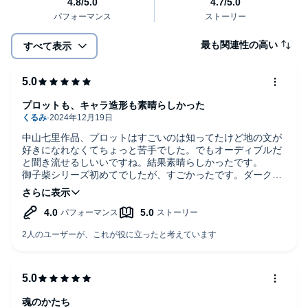
最も関連性の高い
すべて表示
プロットも、キャラ造形も素晴らしかった
中山七里作品、プロットはすごいのは知ってたけど地の文が
好きになれなくてちょっと苦手でした。でもオーディブルだ
と聞き流せるしいいですね。結果素晴らしかったです。
御子柴シリーズ初めてでしたが、すごかったです。ダークヒ
ーロー御子柴をはじめ、渡瀬や犯人像など人間がしっかり描
かれているのがやっぱりさすがでした。事件の真相も緻密か
つ重厚ですごかった。おすすめ！
ナレーションは、世界観も合っていていいのですが、文と文
のあいだの間が長すぎるのが個人的には気になりました。話
す速さが遅いわけじゃないから、倍速にすると聴きづらい
し、、早く続けて読んでよ〜と思いますが、物語に引き込ま
れると気にならなくなりました。続きも楽しみです。
魂のかたち