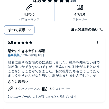
自立 昭和二十四年（一九四九年）
明日 昭和二十五年（一九五〇年）
©嶋津 輝 (P)2024 Audible, Inc.
最も関連性の高い
すべて表示
懸命に生きる女性に感動！
懸命に生きる女性の姿に感動しました。戦争を知らない身で
は想像しかできないのですが、日常の中に戦争があるという
ことを知ることができました。私の祖母たちもこうしてたく
ましく生きたんだなと思い、涙が止まりませんでした。そう
やって私の命がつながれたのかと思うと感謝とともに、今日
もしっかり生きなければ、と気合が入りました。ありがとう
ございました。