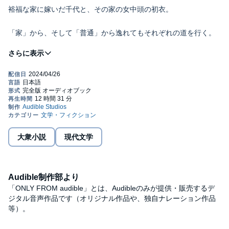
裕福な家に嫁いだ千代と、その家の女中頭の初衣。
「家」から、そして「普通」から逸れてもそれぞれの道を行く。
「千代。お前、山田の茂一郎君のとこへ行くんでいいね」
親が定めた縁談で、製缶工場を営む山田家に嫁ぐことになった十
九歳の千代。
実家よりも裕福な山田家には女中が二人おり、若奥様という立場
に。
大衆小説
現代文学
夫とはいまひとつ上手く関係を築けない千代だったが、
元芸者の女中頭、初衣との間には、仲間のような師弟のような絆
Audible制作部より
が芽生える。
「ONLY FROM audible」とは、Audibleのみが提供・販売するデ
ジタル音声作品です（オリジナル作品や、独自ナレーション作品
やがて戦火によって離れ離れになった二人だったが、
等）。
不思議な縁で、ふたたび巡りあうことに……