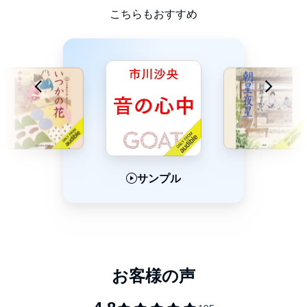
こちらもおすすめ
幸田文、有吉佐和子の流れを汲む、女の生き方を描いた感動作！
第170回直木賞候補にノミネート。
目次
再会 昭和二十四年（一九四九年）
嫁入 大正十五年（一九二六年）
サンプル
サンプル
サンプル
噂話 昭和四年（一九二九年）
秘密 昭和七年（一九三二年）
身体 昭和八年（一九三三年）
戦禍 昭和十六年（一九四一年）