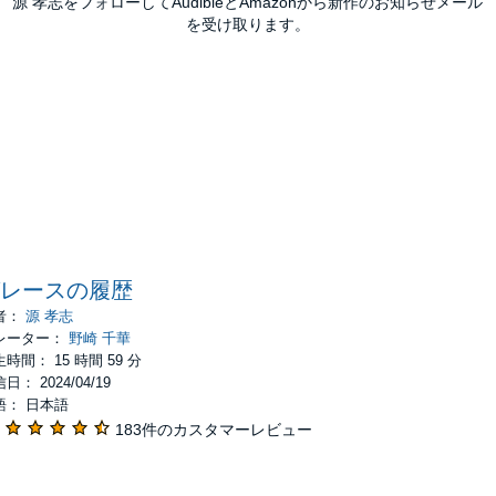
源 孝志をフォローしてAudibleとAmazonから新作のお知らせメール
を受け取ります。
レースの履歴
者：
源 孝志
レーター：
野崎 千華
時間： 15 時間 59 分
日： 2024/04/19
語： 日本語
183件のカスタマーレビュー