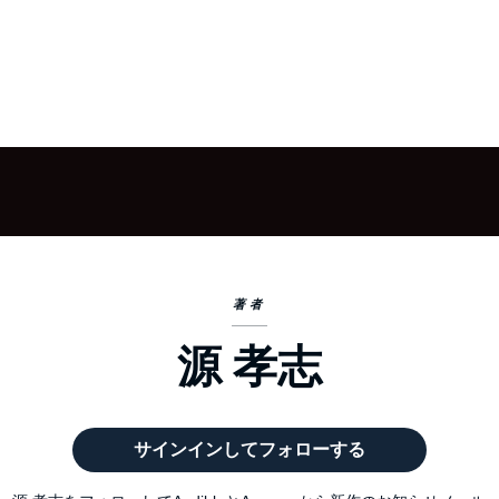
著者
源 孝志
サインインしてフォローする