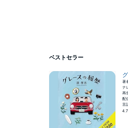
ベストセラー
グ
著
ナ
再生
配信
言
4.7