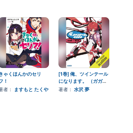
きゃくほんかのセリ
[1巻] 俺、ツインテール
セクス
フ！
になります。 （ガガガ
園演劇
文庫）: （小学館）
著者：
ますもと たくや
著者：
水沢 夢
著者