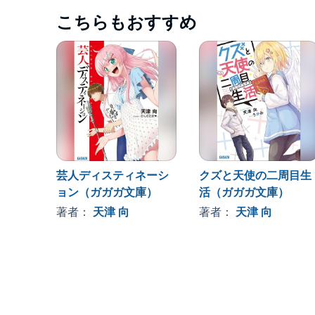
こちらもおすすめ
芸人ディスティネーシ
クズと天使の二周目生
ョン（ガガガ文庫）
活（ガガガ文庫）
著者：
天津 向
著者：
天津 向