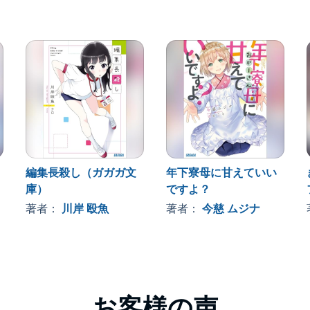
編集長殺し（ガガガ文
年下寮母に甘えていい
庫）
ですよ？
著者：
川岸 殴魚
著者：
今慈 ムジナ