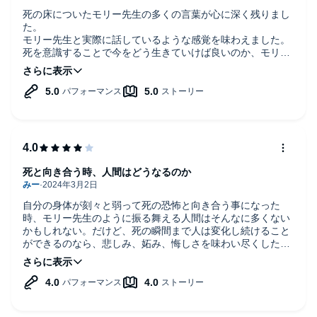
死の床についたモリー先生の多くの言葉が心に深く残りまし
た。
モリー先生と実際に話しているような感覚を味わえました。
死を意識することで今をどう生きていけば良いのか、モリー
先生の言葉を胸に今を大切に生きていきたいと思える一冊で
した。
ナレーションも落ち着いた感じでとても聴きやすかったで
す。
ちょっと愛嬌のある感じのモリー先生が親しみやすくて良か
ったです。
オススメです。
死と向き合う時、人間はどうなるのか
自分の身体が刻々と弱って死の恐怖と向き合う事になった
時、モリー先生のように振る舞える人間はそんなに多くない
かもしれない。だけど、死の瞬間まで人は変化し続けること
ができるのなら、悲しみ、妬み、悔しさを味わい尽くしたあ
とには、ユーモアと他の人や事象への愛を持てるかもしれな
い。
日本との文化の違いもあるから、この本の中の物語が綺麗な
ドラマの様に感じられる部分もある。
大学を知らないので、恩師と生徒の絆がこんなに深くなるの