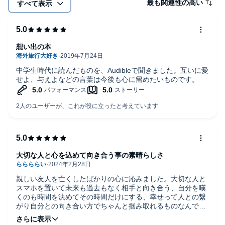
最も関連性の高い
すべて表示
おもな著書に『ステップアップ翻訳講座』『裏返し文章講座』
『さらば学校英語 実践翻訳の技術』『「ふしぎの国のアリス」
を英語で読む』（いずれもちくま学芸文庫）、訳書にポール・ジ
ョンソン『インテレクチュアルズ』（講談社学術文庫）、『アメ
リカ人の歴史』（共同通信社）、ノーマン・デイヴィス『アイル
想い出の本
ズ 西の島の歴史』（共同通信社）など多数。著訳書含めて180冊
以上を上梓している。
中学生時代に読んだものを、Audibleで聞きました。互いに愛
せよ、与えよなどの言葉は今後も心に留めたいものです。
■［オリジナル版 装幀］坂川栄治＋鳴田小夜子（坂川事務所）
■［装画］秋山花
©Tuesdays with Morrie by Mitch Albom Copyright © ASOP, Inc.
1997, 2017 Japanese translation rights arranged with ASOP, Inc.
f/k/a Mitch Albom, Inc. c/o David Black Literary Agency, Inc., New
York through Tuttle-Mori Agency, Inc., Tokyo Japanese Edition
Copyright © 1998,2018 Sadanori Bekku (P)2019 NHK
Publishing,Inc.
大切な人と心を込めて向き合う事の素晴らしさ
親しい友人を亡くしたばかりの心に沁みました。大切な人と
スマホを置いて未来も過去もなく相手と向き合う、自分を嘆
くのも時間を決めてその時間だけにする、幸せって人との繋
がり自分との向き合い方でちゃんと掴み取れるものなんです
よね。。