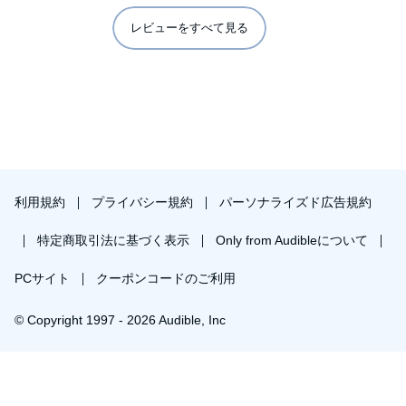
かとも思う。過去出会った教師達とそんな心の繋がりを感じ
たことがなかったせいかもしれない。
レビューをすべて見る
自分が死の淵に立った時、もう一度読むかもしれない。
ナレーションは淡々としていて、よかったと思う。大袈裟な
演出があったら聞いていられなかっただろう。
利用規約
プライバシー規約
パーソナライズド広告規約
特定商取引法に基づく表示
Only from Audibleについて
PCサイト
クーポンコードのご利用
© Copyright 1997 - 2026 Audible, Inc
プレミアムプランを無料で試す