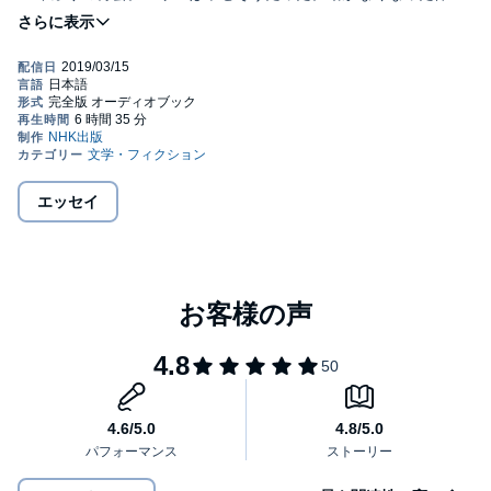
人とふれあうことを楽しんでいる。
「憐れむより、君が抱えている問題を話してくれないか」
モリーは、ミッチに毎週火曜日をくれた。
死の床で行われる授業に教科書はない。
テーマは「人生の意味」について。
世界で1600万部を超える大ベストセラーの刊行20周年を記念し
て、著者・訳者の新たなあとがきを加えた「愛蔵版」。
親から子へ、そして大切な友人へ読み継がれる大事な心のレッス
ンが詰まっています。
エッセイ
■［著者］ミッチ・アルボム（Mitch Albom）
フィラデルフィア出身。1970年代後半、ブランダイス大学の学生
時代に、社会学教授のモリー・シュワルツと出会う。
卒業後、プロミュージシャンを目指すが、挫折。コロンビア大学
でジャーナリズムの修士号を取得し、デトロイト・フリープレス
紙のスポーツコラムニストとして活躍。ＡＰ通信によって全米
No.1スポーツコラムニストに過去13回選ばれている。
2006年、デトロイトの最貧困層の生活向上を支援する慈善団体の
統括組織S.A.Y.Detroitを設立。また、ハイチのポルトープランスに
Have Faith Haiti Missionという孤児院を設立し、運営している。
■［訳者］別宮貞則（べっく さだのり）
翻訳家。元上智大学文学部教授。翻訳グループBEC会主宰。1927
年生まれ。