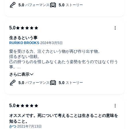
生きるという事
愛を受ける力、注ぐ力という物が再び作り出す物。
揺るぎない信頼。
己の持つものを惜しみなくあたう姿勢を乞うのではなく行う
事。
化石のように別の地層に眠っていた物、素直な自分へ届い
た。
真摯に自分を全うすることはとても難しいけれど、枯渇した
と思っていた内なる部分を柔らかく刺激された。私はまた他
の誰かによって書かれたものに触れるようになれそしてこの
本に偶然に辿り着いた。
モリー先生に会えて嬉しかった。
オススメです。死について考えることは生きることの意味を
知ること。