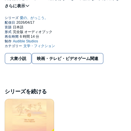
禁断の純愛物語が小説でも楽しめる！！
小川愛実・35歳は私立ピエタス女学院に勤務する高校教師。
生徒たちの反抗や理不尽な保護者に悩みながら、
恋人・川原洋二との将来にも不安があり、心のどこかで
“こんなところから逃げ出したい”と願いつつ日々をやり過ごしてい
た。
ある日、愛実は教え子が悪徳ホストにのめり込んでいると聞き、
ホストクラブ「THE JOKER」で働くカヲル・23歳と出会う。
家庭で愛情を受けられず、学校にもほとんど通っていないカヲル
に、
大衆小説
映画・テレビ・ビデオゲーム関連
愛実は漢字の読み書きや社会の仕組みを教える秘密の“個人授業”を
始めるが……。
次第に距離を縮めていく愛実とカヲルだが、
非難や憎しみ、嫉妬が容赦なく２人を襲い――！？
シリーズを続ける
©2025 Yumiko INOUE / Shinobu MOMOSE,Fuji Television
Network,inc. (P)2026 Audible, Inc.