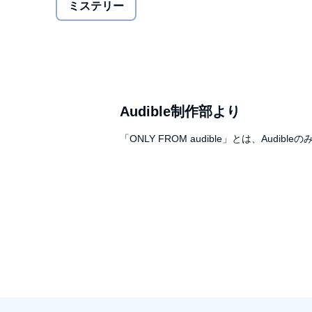
ミステリー
ーーー
学校プールで男が謎の焼死を遂げた。
教育実習生となった晴香は、
幽霊に怯える小学生の証言を追う末に、
焼死事件の第一発見者となってしまう。
Audible制作部より
周囲に延焼せず左手だけ燃え残った異常現象。
「ONLY FROM audible」とは、A
八雲は、二十八年前の火災が事件に関係しているこ
その頃晴香に危機が迫る。
特殊設定ミステリー最新作。©神永 学 (P)2026 Audible