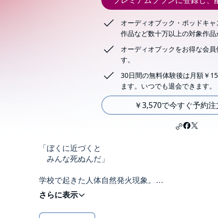
プレミアムプランに登録し、
オーディオブック・ポッドキャ
作品など数十万以上の対象作品
オーディオブックをお得な会員
す。
30日間の無料体験後は月額￥15
ます。いつでも退会できます。
￥3,570で今すぐ予約
「ぼくに近づくと
みんな死ぬんだ」
学校で起きた人体自然発火現象。
炭化した死体は、左手だけが無傷だった。
読むなら今！
累計７５０万部特殊設定ミステリー