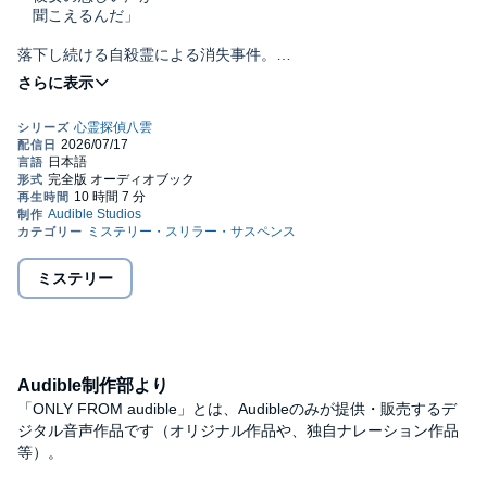
聞こえるんだ」
落下し続ける自殺霊による消失事件。
八雲と晴香の前に現れたのは自称・霊媒師だった。
累計７５０万部ミステリーをすべて書き直した完全版。
物語の深淵に踏み込むシリーズ第三弾。
☆☆☆
屋上から落下し続ける地縛霊に取り憑かれた。
そう語る大学生から依頼を受けた八雲と晴香は、
霊媒師を自称する男と出会う。
霊が陰惨な事件の被害者だと知った八雲は、
ミステリー
彼女の魂を救おうとするが――。
室内から忽然と消失した大学生、見え隠れする警察の暗部。
濃くなる闇の先に、八雲は魂の救済を導けるか。©神永 学
(P)2026 Audible, Inc.
Audible制作部より
「ONLY FROM audible」とは、Audibleのみが提供・販売するデ
ジタル音声作品です（オリジナル作品や、独自ナレーション作品
等）。