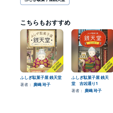
こちらもおすすめ
ふしぎ駄菓子屋 銭天堂
ふしぎ駄菓子屋 銭天
堂 吉凶通り1
著者：
廣嶋 玲子
著者：
廣嶋 玲子