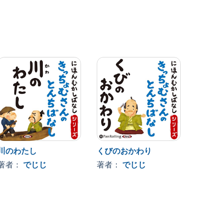
川のわたし
くびのおかわり
小説 
び太の
著者：
でじじ
著者：
でじじ
２１ 
著者
庫