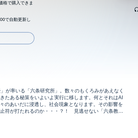
価格で購入できま
00で自動更新し
授」が率いる「六条研究所」。数々のもくろみがあえなく
きたある秘策をいよいよ実行に移します。何とそれはAI
人々のあいだに浸透し、社会現象となります。その影響を
止符が打たれるのか・・・？！ 見逃せない「六条教
ima Published in Japan by KAISEISHA