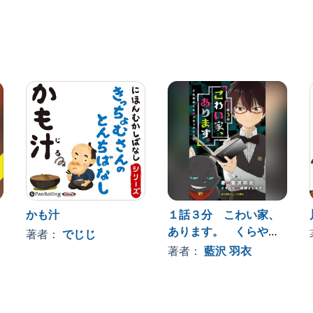
かも汁
１話３分 こわい家、
あります。 くらやみ
著者：
でじじ
くんのブラックリスト
著者：
藍沢 羽衣
（小学館ジュニア文
庫）