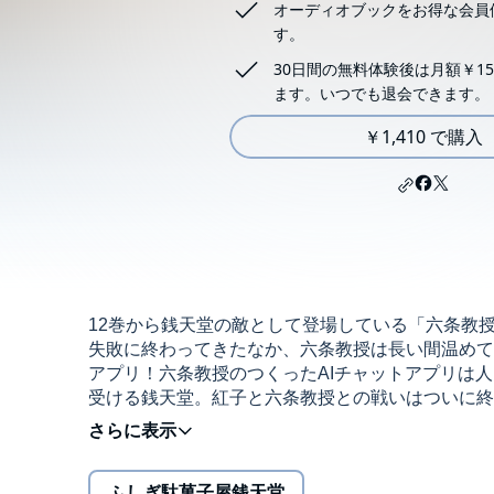
オーディオブックをお得な会員
す。
30日間の無料体験後は月額￥15
ます。いつでも退会できます。
￥1,410 で購入
12巻から銭天堂の敵として登場している「六条教
失敗に終わってきたなか、六条教授は長い間温めて
アプリ！六条教授のつくったAIチャットアプリは
受ける銭天堂。紅子と六条教授との戦いはついに終
授」編が、ついにクライマックスをむかえます。©Reiko Hirosh
(P)MEDIA DO Co.,Ltd.
ふしぎ駄菓子屋銭天堂