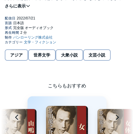
た。西洋人は「しるこ」の味を知らないだろうが、一度知ってし
まえば麻雀のように世界中で流行するだろう。
僕は暇を持て余しているようで、ペンを握ったまま、パリのカフ
ェで「しるこ」が啜られている場面を想像してしまうのだった。
芥川龍之介（あくたがわ・りゅうのすけ）
大正期の小説家。1892年東京都生まれ。東大卒。乳児期から母方
の実家で育てられた。
東京帝国大学在学中の1916年に第四次「新思潮」創刊号に発表し
た「鼻」が夏目漱石に絶賛され
アジア
世界文学
大衆小説
文芸小説
文壇にデビューする。初期の古典を材料にした「羅生門」「芋
粥」「地獄変」などの名作を経て、「点鬼簿」「歯車」など自己
の周辺にテーマを得た作品に移行。
様々なトラブルで心身とも衰弱し、1927年に自殺して36歳の若さ
でこの世を去る。
没後、親友である菊池寛によって、芥川賞が創設された。
こちらもおすすめ
©2022 PanRolling