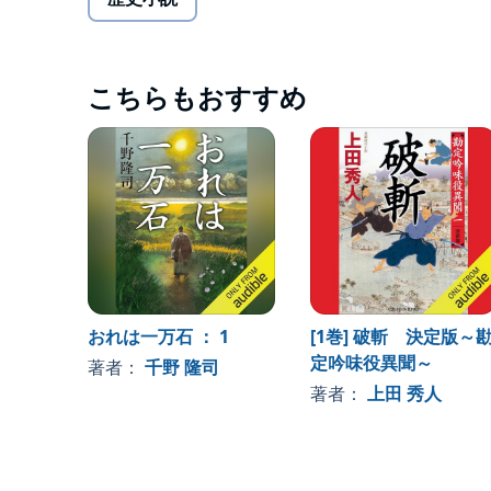
こちらもおすすめ
おれは一万石 ： 1
[1巻] 破斬 決定版～
定吟味役異聞～
著者：
千野 隆司
著者：
上田 秀人