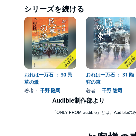
シリーズを続ける
おれは一万石 ： 30 民
おれは一万石 ： 31 陥
草の激
穽の束
著者：
千野 隆司
著者：
千野 隆司
Audible制作部より
「ONLY FROM audible」とは、A