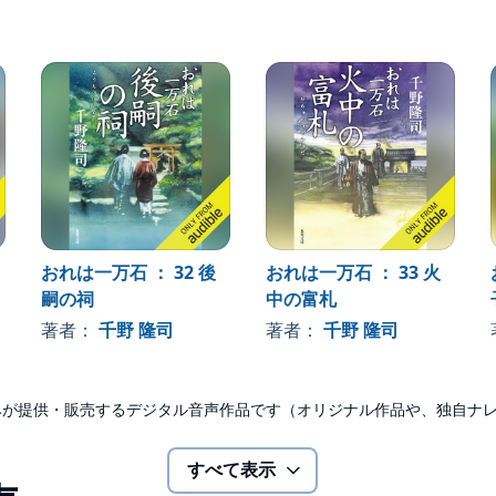
おれは一万石 ： 32 後
おれは一万石 ： 33 火
嗣の祠
中の富札
著者：
千野 隆司
著者：
千野 隆司
udibleのみが提供・販売するデジタル音声作品です（オリジナル作品や、独自
すべて表示