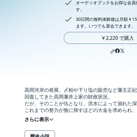
オーディオブックをお得な会員
す。
30日間の無料体験後は月額￥15
ます。いつでも退会できます。
￥2,220 で購入
高岡河岸の発展、〆粕や下り塩の販売など藩主正紀
回復してきた高岡藩井上家の財政状況。
だが、そのことが仇となり、洪水によって崩れた深
これまでの努力が無に帰すほどの大金を求められ、
第29弾！©2024 千野 隆司 (P)2024 Audible, Inc.
歴史小説