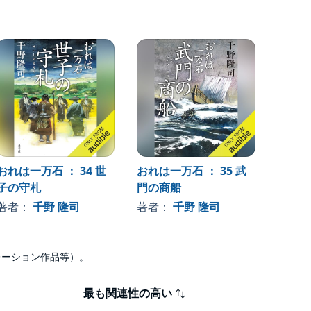
おれは一万石 ： 34 世
おれは一万石 ： 35 武
おれは
子の守札
門の商船
の道行
著者：
千野 隆司
著者：
千野 隆司
著者
ナレーション作品等）。
最も関連性の高い