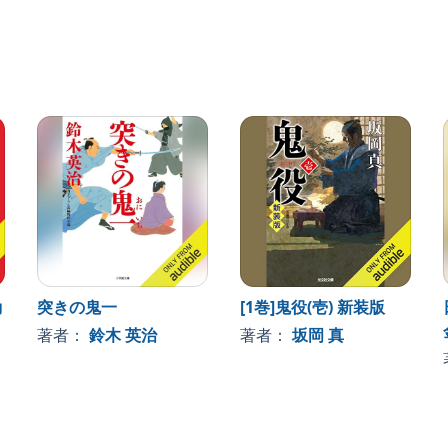
勘
突きの鬼一
[1巻]鬼役(壱) 新装版
著者：
鈴木 英治
著者：
坂岡 真