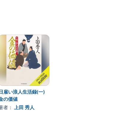
日雇い浪人生活録(一)
金の価値
著者：
上田 秀人