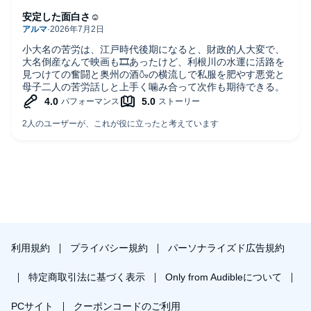
安定した面白さ☺️
小大名の苦労は、江戸時代後期になると、財政的人大変で、
大名倒産なんで映画も🎞️あったけど、利根川の水運に活路を
見つけての奮闘と奥州の酒🍶の横流しで私服を肥やす悪党と
母子二人の苦労話しと上手く噛み合って次作も期待できる。
利用規約
プライバシー規約
パーソナライズド広告規約
特定商取引法に基づく表示
Only from Audibleについて
PCサイト
クーポンコードのご利用