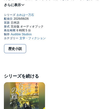
陣屋に引き取る。
事情は語らぬものの、江戸を目指すという母子の身を案じた正紀
は、二人を守ろうとするのだが──。大人気シリーズ第36弾！
©2026 千野 隆司 (P)2026 Audible, Inc.
歴史小説
シリーズを続ける