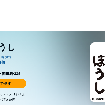
うし
0日間無料体験
で試す
スト・オリジナル
が聴き放題。