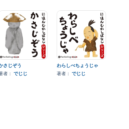
かさじぞう
わらしべちょうじゃ
はなさ
著者：
でじじ
著者：
でじじ
著者