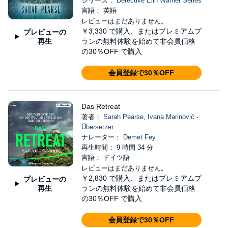
シリーズ：
Detective Elin Warner Series
言語： 英語
レビューはまだありません。
￥3,330
で購入、またはプレミアムプ
プレビューの
再生
ランの無料体験を始めて非会員価格
の30％OFF で購入
会員登録で30％OFF
Das Retreat
著者：
Sarah Pearse
,
Ivana Marinović -
Übersetzer
ナレーター：
Demet Fey
再生時間： 9 時間 34 分
言語： ドイツ語
レビューはまだありません。
￥2,830
で購入、またはプレミアムプ
プレビューの
再生
ランの無料体験を始めて非会員価格
の30％OFF で購入
会員登録で30％OFF