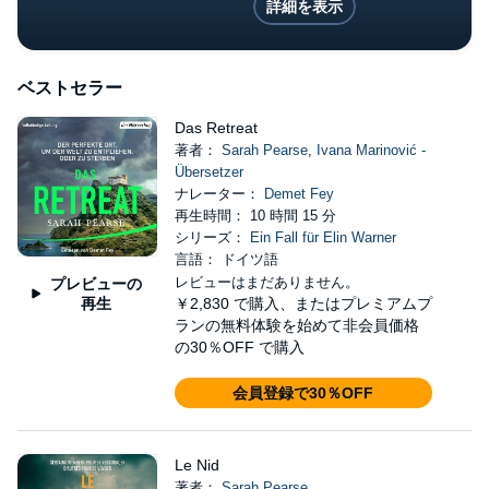
詳細を表示
ベストセラー
Das Retreat
著者：
Sarah Pearse
,
Ivana Marinović -
Übersetzer
ナレーター：
Demet Fey
再生時間： 10 時間 15 分
シリーズ：
Ein Fall für Elin Warner
言語： ドイツ語
レビューはまだありません。
プレビューの
再生
￥2,830
で購入、またはプレミアムプ
ランの無料体験を始めて非会員価格
の30％OFF で購入
会員登録で30％OFF
Le Nid
著者：
Sarah Pearse