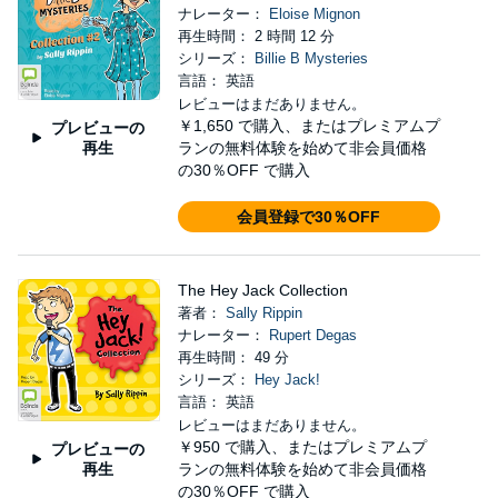
ナレーター：
Eloise Mignon
再生時間： 2 時間 12 分
シリーズ：
Billie B Mysteries
言語： 英語
レビューはまだありません。
￥1,650
で購入、またはプレミアムプ
プレビューの
再生
ランの無料体験を始めて非会員価格
の30％OFF で購入
会員登録で30％OFF
The Hey Jack Collection
著者：
Sally Rippin
ナレーター：
Rupert Degas
再生時間： 49 分
シリーズ：
Hey Jack!
言語： 英語
レビューはまだありません。
￥950
で購入、またはプレミアムプ
プレビューの
再生
ランの無料体験を始めて非会員価格
の30％OFF で購入