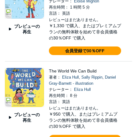
ナレーター：
Eloise Mignon
再生時間： 1 時間 5 分
言語： 英語
レビューはまだありません。
￥1,330
で購入、またはプレミアムプ
プレビューの
再生
ランの無料体験を始めて非会員価格
の30％OFF で購入
会員登録で30％OFF
The World We Can Build
著者：
Eliza Hull
,
Sally Rippin
,
Daniel
Gray-Barnett - illustration
ナレーター：
Eliza Hull
再生時間： 8 分
言語： 英語
レビューはまだありません。
￥950
で購入、またはプレミアムプ
プレビューの
再生
ランの無料体験を始めて非会員価格
の30％OFF で購入