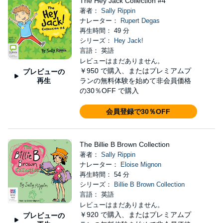
The Hey Jack Collection #4
著者：
Sally Rippin
ナレーター：
Rupert Degas
再生時間： 49 分
シリーズ：
Hey Jack!
言語： 英語
レビューはまだありません。
￥950
で購入、またはプレミアムプ
プレビューの
再生
ランの無料体験を始めて非会員価格
の30％OFF で購入
会員登録で30％OFF
The Billie B Brown Collection
著者：
Sally Rippin
ナレーター：
Eloise Mignon
再生時間： 54 分
シリーズ：
Billie B Brown Collection
言語： 英語
レビューはまだありません。
￥920
で購入、またはプレミアムプ
プレビューの