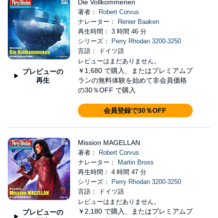
Die Vollkommenen
著者：
Robert Corvus
ナレーター：
Renier Baaken
再生時間： 3 時間 46 分
シリーズ：
Perry Rhodan 3200-3250
言語： ドイツ語
レビューはまだありません。
￥1,680
で購入、またはプレミアムプ
プレビューの
再生
ランの無料体験を始めて非会員価格
の30％OFF で購入
会員登録で30％OFF
Mission MAGELLAN
著者：
Robert Corvus
ナレーター：
Martin Bross
再生時間： 4 時間 47 分
シリーズ：
Perry Rhodan 3200-3250
言語： ドイツ語
レビューはまだありません。
￥2,180
で購入、またはプレミアムプ
プレビューの