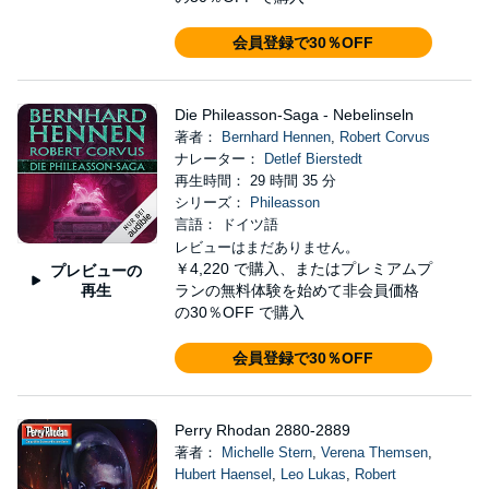
会員登録で30％OFF
Die Phileasson-Saga - Nebelinseln
著者：
Bernhard Hennen
,
Robert Corvus
ナレーター：
Detlef Bierstedt
再生時間： 29 時間 35 分
シリーズ：
Phileasson
言語： ドイツ語
レビューはまだありません。
￥4,220
で購入、またはプレミアムプ
プレビューの
再生
ランの無料体験を始めて非会員価格
の30％OFF で購入
会員登録で30％OFF
Perry Rhodan 2880-2889
著者：
Michelle Stern
,
Verena Themsen
,
Hubert Haensel
,
Leo Lukas
,
Robert