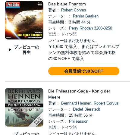
Das blaue Phantom
著者：
Robert Corvus
ナレーター：
Renier Baaken
再生時間： 3 時間 44 分
シリーズ：
Perry Rhodan 3200-3250
言語： ドイツ語
レビューはまだありません。
￥1,680
で購入、またはプレミアムプ
プレビューの
再生
ランの無料体験を始めて非会員価格
の30％OFF で購入
会員登録で30％OFF
Die Phileasson-Saga - König der
Meere
著者：
Bernhard Hennen
,
Robert Corvus
ナレーター：
Detlef Bierstedt
再生時間： 25 時間 56 分
シリーズ：
Phileasson
言語： ドイツ語
レビューはまだありません。
プレビューの