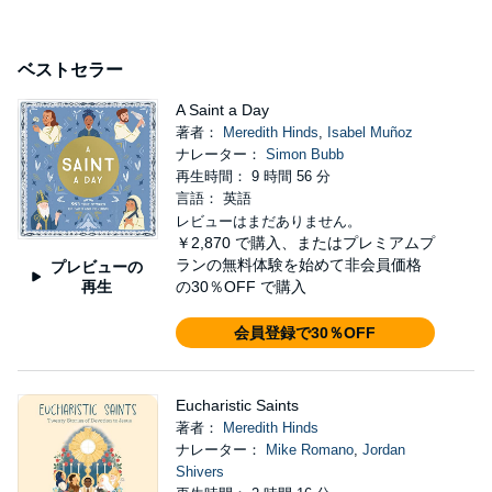
ベストセラー
A Saint a Day
著者：
Meredith Hinds
,
Isabel Muñoz
ナレーター：
Simon Bubb
再生時間： 9 時間 56 分
言語： 英語
レビューはまだありません。
￥2,870
で購入、またはプレミアムプ
ランの無料体験を始めて非会員価格
プレビューの
再生
の30％OFF で購入
会員登録で30％OFF
Eucharistic Saints
著者：
Meredith Hinds
ナレーター：
Mike Romano
,
Jordan
Shivers