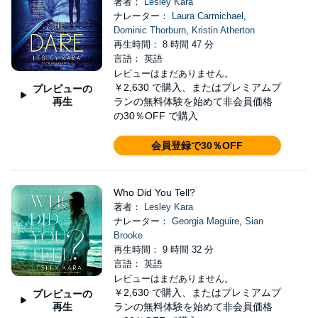
著者：
Lesley Kara
ナレーター：
Laura Carmichael
,
Dominic Thorburn
,
Kristin Atherton
再生時間： 8 時間 47 分
言語： 英語
レビューはまだありません。
￥2,630
で購入、またはプレミアムプ
プレビューの
再生
ランの無料体験を始めて非会員価格
の30％OFF で購入
会員登録で30％OFF
Who Did You Tell?
著者：
Lesley Kara
ナレーター：
Georgia Maguire
,
Sian
Brooke
再生時間： 9 時間 32 分
言語： 英語
レビューはまだありません。
￥2,630
で購入、またはプレミアムプ
プレビューの
再生
ランの無料体験を始めて非会員価格