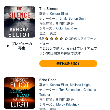
The Silence
著者：
Kendra Elliot
ナレーター：
Emily Sutton-Smith
再生時間： 8 時間 19 分
シリーズ：
Columbia River
言語： 英語
4.0
1件のカスタマーレ
プレビューの
ビュー
再生
￥2,630
で購入、またはプレミアムプ
ラン30日間無料体験で試す
無料体験を試す
Echo Road
著者：
Kendra Elliot
,
Melinda Leigh
ナレーター：
Teri Schnaubelt
,
Christina
Traister
再生時間： 9 時間 20 分
シリーズ：
Mercy Kilpatrick
言語： 英語