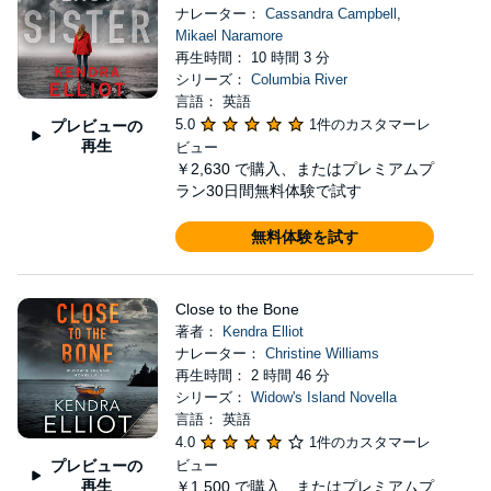
ナレーター：
Cassandra Campbell
,
Mikael Naramore
再生時間： 10 時間 3 分
シリーズ：
Columbia River
言語： 英語
5.0
1件のカスタマーレ
プレビューの
再生
ビュー
￥2,630
で購入、またはプレミアムプ
ラン30日間無料体験で試す
無料体験を試す
Close to the Bone
著者：
Kendra Elliot
ナレーター：
Christine Williams
再生時間： 2 時間 46 分
シリーズ：
Widow's Island Novella
言語： 英語
4.0
1件のカスタマーレ
プレビューの
ビュー
再生
￥1,500
で購入、またはプレミアムプ