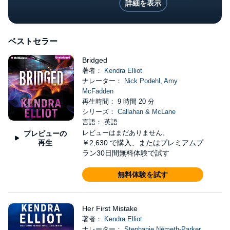
詳細を表示
ベストセラー
Bridged
著者：
Kendra Elliot
ナレーター：
Nick Podehl
,
Amy
McFadden
再生時間： 9 時間 20 分
シリーズ：
Callahan & McLane
言語： 英語
レビューはまだありません。
プレビューの
再生
￥2,630
で購入、またはプレミアムプ
ラン30日間無料体験で試す
無料体験を試す
Her First Mistake
著者：
Kendra Elliot
ナレーター：
Stephanie Németh-Parker