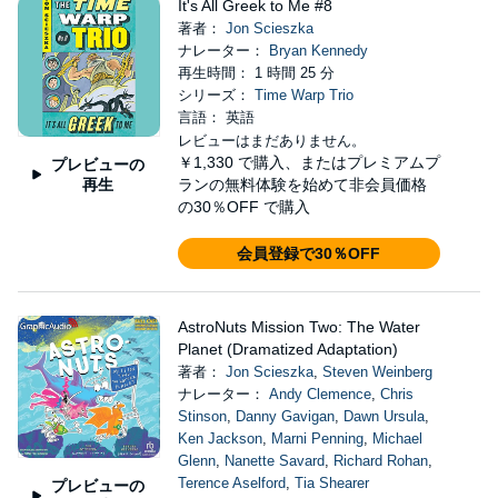
It's All Greek to Me #8
著者：
Jon Scieszka
ナレーター：
Bryan Kennedy
再生時間： 1 時間 25 分
シリーズ：
Time Warp Trio
言語： 英語
レビューはまだありません。
￥1,330
で購入、またはプレミアムプ
プレビューの
再生
ランの無料体験を始めて非会員価格
の30％OFF で購入
会員登録で30％OFF
AstroNuts Mission Two: The Water
Planet (Dramatized Adaptation)
著者：
Jon Scieszka
,
Steven Weinberg
ナレーター：
Andy Clemence
,
Chris
Stinson
,
Danny Gavigan
,
Dawn Ursula
,
Ken Jackson
,
Marni Penning
,
Michael
Glenn
,
Nanette Savard
,
Richard Rohan
,
Terence Aselford
,
Tia Shearer
プレビューの