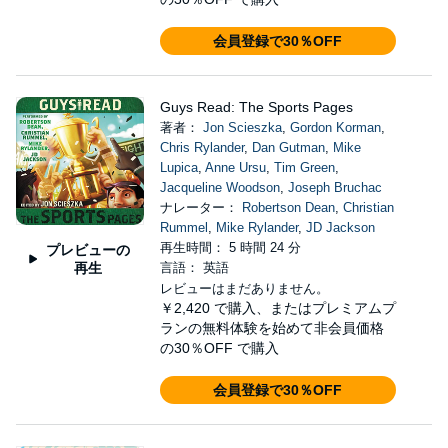
会員登録で30％OFF
Guys Read: The Sports Pages
著者：
Jon Scieszka
,
Gordon Korman
,
Chris Rylander
,
Dan Gutman
,
Mike
Lupica
,
Anne Ursu
,
Tim Green
,
Jacqueline Woodson
,
Joseph Bruchac
ナレーター：
Robertson Dean
,
Christian
Rummel
,
Mike Rylander
,
JD Jackson
再生時間： 5 時間 24 分
プレビューの
再生
言語： 英語
レビューはまだありません。
￥2,420
で購入、またはプレミアムプ
ランの無料体験を始めて非会員価格
の30％OFF で購入
会員登録で30％OFF