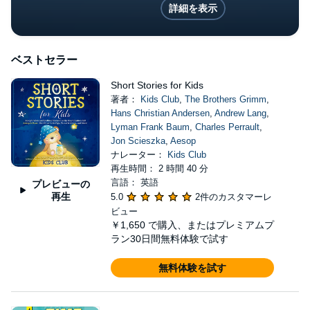
詳細を表示
ベストセラー
Short Stories for Kids
著者：
Kids Club
,
The Brothers Grimm
,
Hans Christian Andersen
,
Andrew Lang
,
Lyman Frank Baum
,
Charles Perrault
,
Jon Scieszka
,
Aesop
ナレーター：
Kids Club
再生時間： 2 時間 40 分
言語： 英語
プレビューの
再生
5.0
2件のカスタマーレ
ビュー
￥1,650
で購入、またはプレミアムプ
ラン30日間無料体験で試す
無料体験を試す