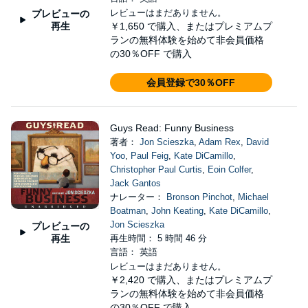
レビューはまだありません。
プレビューの
再生
￥1,650
で購入、またはプレミアムプ
ランの無料体験を始めて非会員価格
の30％OFF で購入
会員登録で30％OFF
Guys Read: Funny Business
著者：
Jon Scieszka
,
Adam Rex
,
David
Yoo
,
Paul Feig
,
Kate DiCamillo
,
Christopher Paul Curtis
,
Eoin Colfer
,
Jack Gantos
ナレーター：
Bronson Pinchot
,
Michael
Boatman
,
John Keating
,
Kate DiCamillo
,
Jon Scieszka
プレビューの
再生
再生時間： 5 時間 46 分
言語： 英語
レビューはまだありません。
￥2,420
で購入、またはプレミアムプ
ランの無料体験を始めて非会員価格
の30％OFF で購入