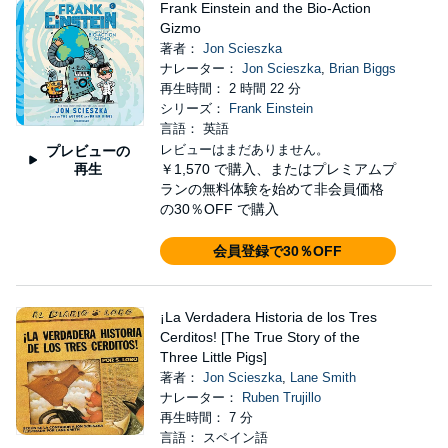
Frank Einstein and the Bio-Action
Gizmo
著者：
Jon Scieszka
ナレーター：
Jon Scieszka
,
Brian Biggs
再生時間： 2 時間 22 分
シリーズ：
Frank Einstein
言語： 英語
レビューはまだありません。
プレビューの
再生
￥1,570
で購入、またはプレミアムプ
ランの無料体験を始めて非会員価格
の30％OFF で購入
会員登録で30％OFF
¡La Verdadera Historia de los Tres
Cerditos! [The True Story of the
Three Little Pigs]
著者：
Jon Scieszka
,
Lane Smith
ナレーター：
Ruben Trujillo
再生時間： 7 分
言語： スペイン語