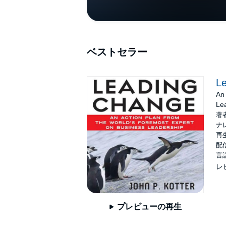
ベストセラー
L
An
Le
著
ナ
再生
配信
言
レ
プレビューの再生