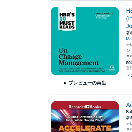
H
(i
Jo
著
Ma
ナ
シ
再生
配信
言
レ
プレビューの再生
Ac
Bui
著
ナ
再生