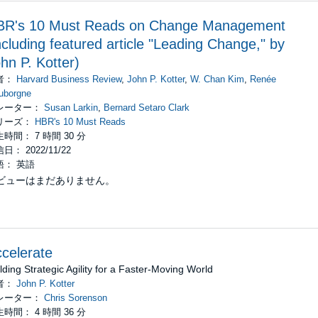
BR's 10 Must Reads on Change Management
ncluding featured article "Leading Change," by
hn P. Kotter)
者：
Harvard Business Review
,
John P. Kotter
,
W. Chan Kim
,
Renée
uborgne
レーター：
Susan Larkin
,
Bernard Setaro Clark
リーズ：
HBR's 10 Must Reads
時間： 7 時間 30 分
日： 2022/11/22
語： 英語
ビューはまだありません。
celerate
lding Strategic Agility for a Faster-Moving World
者：
John P. Kotter
レーター：
Chris Sorenson
時間： 4 時間 36 分