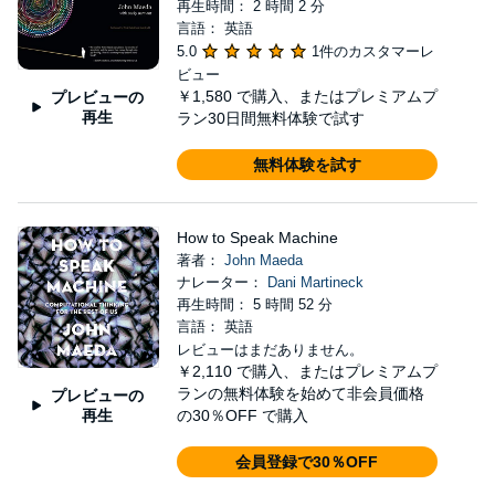
再生時間： 2 時間 2 分
言語： 英語
5.0
1件のカスタマーレ
ビュー
￥1,580
で購入、またはプレミアムプ
プレビューの
再生
ラン30日間無料体験で試す
無料体験を試す
How to Speak Machine
著者：
John Maeda
ナレーター：
Dani Martineck
再生時間： 5 時間 52 分
言語： 英語
レビューはまだありません。
￥2,110
で購入、またはプレミアムプ
ランの無料体験を始めて非会員価格
プレビューの
再生
の30％OFF で購入
会員登録で30％OFF