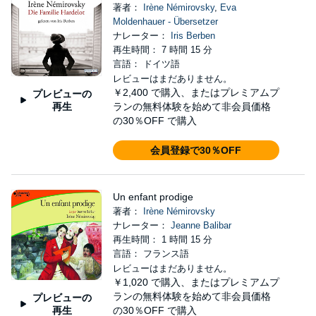
著者：
Irène Némirovsky
,
Eva
Moldenhauer - Übersetzer
ナレーター：
Iris Berben
再生時間： 7 時間 15 分
言語： ドイツ語
レビューはまだありません。
￥2,400
で購入、またはプレミアムプ
プレビューの
再生
ランの無料体験を始めて非会員価格
の30％OFF で購入
会員登録で30％OFF
Un enfant prodige
著者：
Irène Némirovsky
ナレーター：
Jeanne Balibar
再生時間： 1 時間 15 分
言語： フランス語
レビューはまだありません。
￥1,020
で購入、またはプレミアムプ
ランの無料体験を始めて非会員価格
プレビューの
再生
の30％OFF で購入