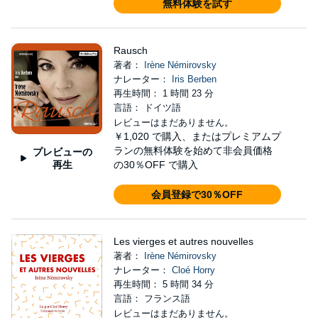
無料体験を試す
Rausch
著者：
Irène Némirovsky
ナレーター：
Iris Berben
再生時間： 1 時間 23 分
言語： ドイツ語
レビューはまだありません。
￥1,020
で購入、またはプレミアムプ
ランの無料体験を始めて非会員価格
プレビューの
再生
の30％OFF で購入
会員登録で30％OFF
Les vierges et autres nouvelles
著者：
Irène Némirovsky
ナレーター：
Cloé Horry
再生時間： 5 時間 34 分
言語： フランス語
レビューはまだありません。