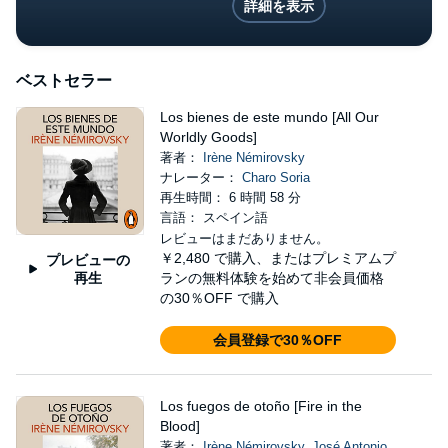
詳細を表示
ベストセラー
Los bienes de este mundo [All Our
Worldly Goods]
著者：
Irène Némirovsky
ナレーター：
Charo Soria
再生時間： 6 時間 58 分
言語： スペイン語
レビューはまだありません。
￥2,480
で購入、またはプレミアムプ
プレビューの
再生
ランの無料体験を始めて非会員価格
の30％OFF で購入
会員登録で30％OFF
Los fuegos de otoño [Fire in the
Blood]
著者：
Irène Némirovsky
,
José Antonio