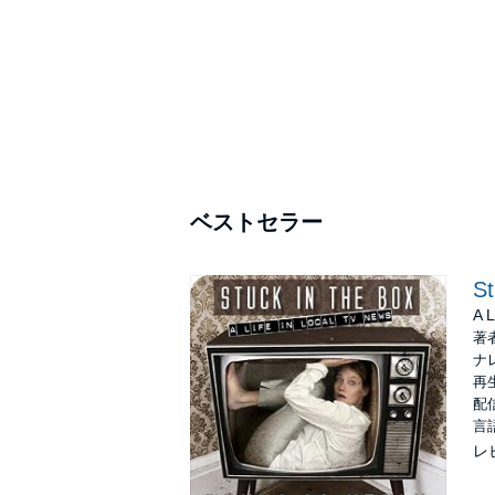
ベストセラー
St
A L
著
ナ
再生
配信
言
レ