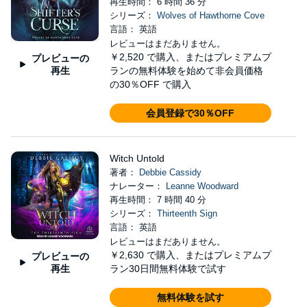
再生時間： 6 時間 36 分
シリーズ：
Wolves of Hawthorne Cove
言語： 英語
レビューはまだありません。
￥2,520
で購入、またはプレミアムプ
プレビューの
再生
ランの無料体験を始めて非会員価格
の30％OFF で購入
会員登録で30％OFF
Witch Untold
著者：
Debbie Cassidy
ナレーター：
Leanne Woodward
再生時間： 7 時間 40 分
シリーズ：
Thirteenth Sign
言語： 英語
レビューはまだありません。
￥2,630
で購入、またはプレミアムプ
プレビューの
再生
ラン30日間無料体験で試す
無料体験を試す