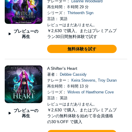
ナレーター：
Leanne Woodward
再生時間： 8 時間 29 分
シリーズ：
Thirteenth Sign
言語： 英語
レビューはまだありません。
￥2,630
で購入、またはプレミアムプ
プレビューの
再生
ラン30日間無料体験で試す
無料体験を試す
A Shifter's Heart
著者：
Debbie Cassidy
ナレーター：
Keira Stevens
,
Troy Duran
再生時間： 8 時間 13 分
シリーズ：
Wolves of Hawthorne Cove
言語： 英語
レビューはまだありません。
￥2,630
で購入、またはプレミアムプ
プレビューの
再生
ランの無料体験を始めて非会員価格
の30％OFF で購入