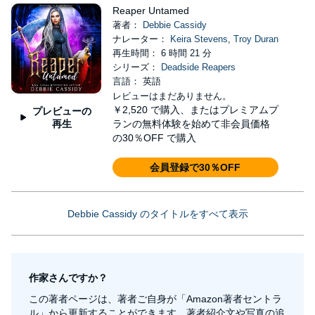
Reaper Untamed
著者：
Debbie Cassidy
ナレーター：
Keira Stevens
,
Troy Duran
再生時間： 6 時間 21 分
シリーズ：
Deadside Reapers
言語： 英語
レビューはまだありません。
￥2,520
で購入、またはプレミアムプ
プレビューの
再生
ランの無料体験を始めて非会員価格
の30％OFF で購入
会員登録で30％OFF
Debbie Cassidy のタイトルをすべて表示
作家さんですか？
この著者ページは、著者ご自身が「Amazon著者セントラ
ル」から更新することができます。著者紹介文や写真の追