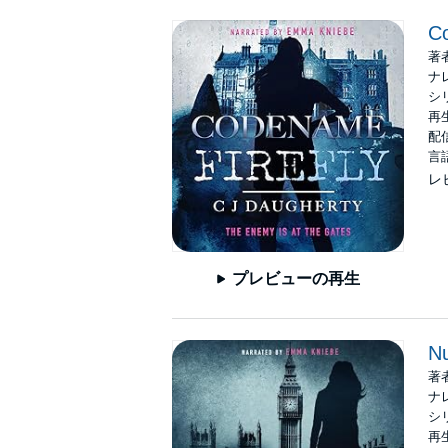
Co
著
ナ
シ
再生
配信
言
レ
プレビューの再生
N
著
ナ
シ
再生