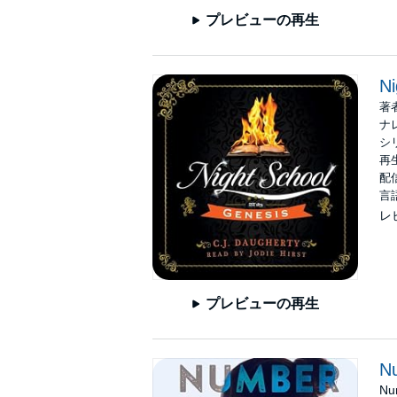
プレビューの再生
Ni
著
ナ
シ
再生
配信
言
レ
プレビューの再生
Nu
Nu