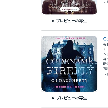
レ
プレビューの再生
Co
著
ナ
シ
再生
配信
言
レ
プレビューの再生