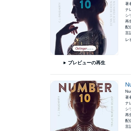
著
ナ
シ
再生
配信
言
レ
プレビューの再生
Nu
Nu
著
ナ
シ
再生
配信
言