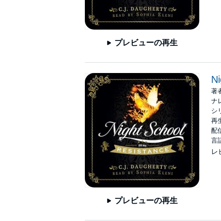
プレビューの再生
Ni
著
ナ
シ
再生
配信
言
レ
プレビューの再生