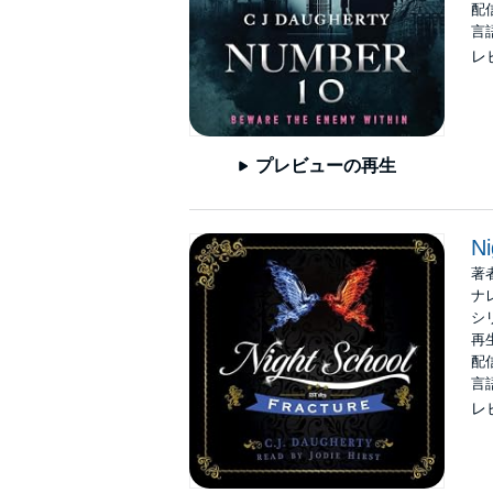
配信
言
レ
プレビューの再生
Ni
著
ナ
シ
再生
配信
言
レ