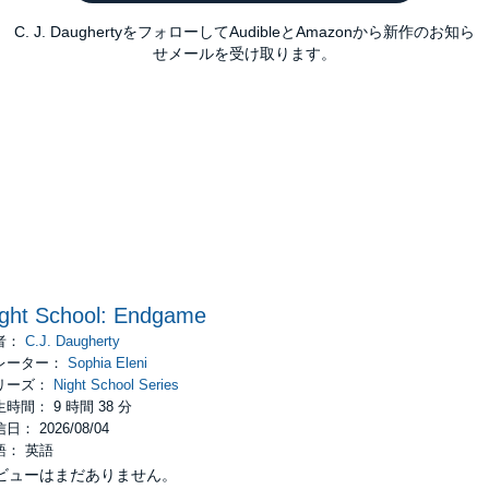
C. J. DaughertyをフォローしてAudibleとAmazonから新作のお知ら
せメールを受け取ります。
ght School: Endgame
者：
C.J. Daugherty
レーター：
Sophia Eleni
リーズ：
Night School Series
時間： 9 時間 38 分
日： 2026/08/04
語： 英語
ビューはまだありません。