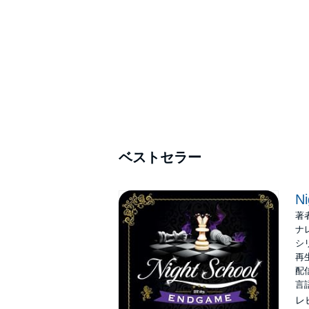
ベストセラー
Ni
著
ナ
シ
再生
配信
言
レ